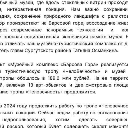
бычный музей, где вдоль стеклянных витрин проходят
я, интерактивная локация. Нам важно сохранени
ледия, сохранение природного ландшафта с реликто
ор произрастают на Барсовой горе, воссоздание жив
ерез современные панорамные технологии и, ко
строенная социоактивная экспозиция самого музея. Н
го отличать наш музейно-туристический комплекс от д
тель главы Сургутского района Татьяна Османкина.
кт «Музейный комплекс «Барсова Гора» реализуется
я туристическую тропу «ЧелоВечность» и музей 
 тропы обошлось в 189,6 млн рублей. На ее террит
й, включая 13 арт-объектов и две смотровые площа
ению тропы «Человечность» продолжится.
 2024 году продолжить работу по тропе «Человечнос
льных локации. Сейчас ведем работу по согласовани
 недропользования, хотим сделать соверше
ий раскоп, который будет содержать скелет мамонт