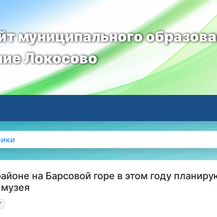
т муниципального образов
ние Локосово
рики
айоне на Барсовой горе в этом году планиру
 музея
7