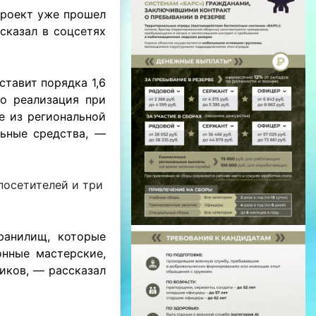
Проект уже прошел
сказал в соцсетях
тавит порядка 1,6
го реализация при
е из региональной
льные средства, —
посетителей и три
ранилищ, которые
онные мастерские,
иков, — рассказал