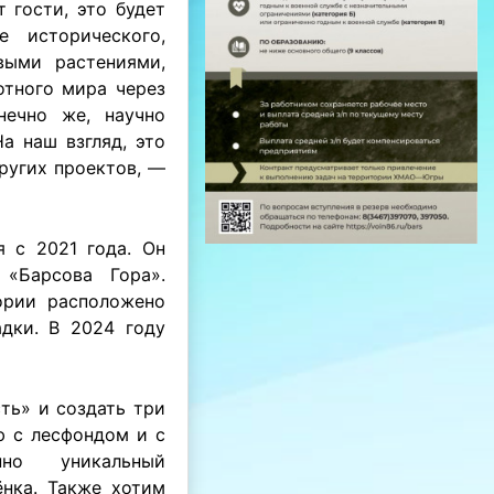
 гости, это будет
е исторического,
выми растениями,
отного мира через
нечно же, научно
а наш взгляд, это
ругих проектов, —
 с 2021 года. Он
«Барсова Гора».
ории расположено
дки. В 2024 году
ть» и создать три
ю с лесфондом и с
нно уникальный
ёнка. Также хотим