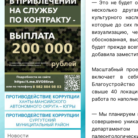
— Это не будет о
несколько друга
культурного нас
которые до сих п
визуализацию, ч
обоснованная, вы
будет прежде все
добавила замести
Масштабный прое
включает в себ
Благоустройство
свыше 40 локаци
работа по наполн
— Мы планируем в
совершенно уника
департаментом
Новости
палеонтологическ