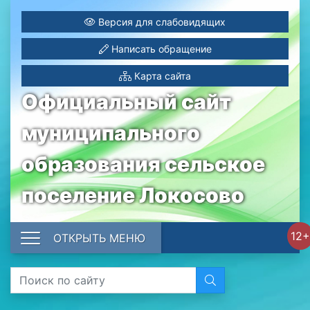
Версия для слабовидящих
Написать обращение
Карта сайта
Официальный сайт
муниципального
образования сельское
поселение Локосово
12+
ОТКРЫТЬ МЕНЮ