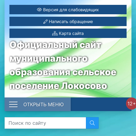
Версия для слабовидящих
Написать обращение
Карта сайта
Официальный сайт
муниципального
образования сельское
поселение Локосово
12+
ОТКРЫТЬ МЕНЮ