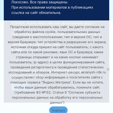
Локосово. Все права защищены.
При использовании материалов в публикациях
ссылка на сайт обязательна.
628454, Ханты-Мансийский автономный округ –
Продолжая использовать наш сайт, вы даете согласие на
Югра,
обработку файлов cookie, пользовательских данных
Сургутский район, с. Локосово, ул. Заводская, д. 5
(сведения о местоположении; тип и версия ОС; тип и
версия Браузера; тип устройства и разрешение его экрана;
Тел./факс 8 (3462) 550-548
источник откуда пришел на сайт пользователь; с какого
E-mail:
Lokosovoadm@mail.ru
сайта или по какой рекламе; язык ОС и Браузера; какие
страницы открывает и на какие кнопки нажимает
Порядок обработки персональных данных на сайте
пользователь; ip-адрес) в целях функционирования сайта,
проведения ретаргетинга и проведения статистических
Смещение времени на сайте относительно
исследований и обзоров. Интернет-ресурс aktanysh-rdk.ru
московского: +2 ч.
осуществляет сбор информации о посетителях сайта с
помощью сервиса "Яндекс.Метрика". Если вы не хотите,
чтобы ваши данные обрабатывались, покиньте сайт.
(требование ФЗ №152. Статья 9 "Согласие субъекта
персональных данных на обработку его персональных
данных")
Хорошо