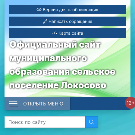
Версия для слабовидящих
Написать обращение
Карта сайта
Официальный сайт
муниципального
образования сельское
поселение Локосово
12+
ОТКРЫТЬ МЕНЮ