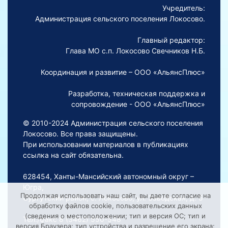
Учредитель:
Администрация сельского поселения Локосово.
Главный редактор:
Глава МО с.п. Локосово Свечников Н.Б.
Координация и развитие – ООО «АльянсПлюс»
Разработка, техническая поддержка и
сопровождение - ООО «АльянсПлюс»
© 2010-2024 Администрация сельского поселения
Локосово. Все права защищены.
При использовании материалов в публикациях
ссылка на сайт обязательна.
628454, Ханты-Мансийский автономный округ –
Югра,
Продолжая использовать наш сайт, вы даете согласие на
Сургутский район, с. Локосово, ул. Заводская, д. 5
обработку файлов cookie, пользовательских данных
(сведения о местоположении; тип и версия ОС; тип и
Тел./факс 8 (3462) 550-548
версия Браузера; тип устройства и разрешение его экрана;