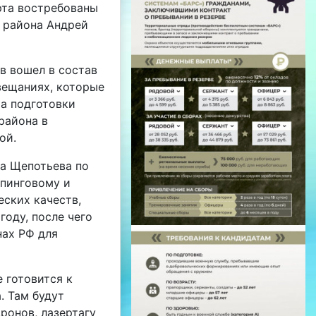
рта востребованы
о района Андрей
в вошел в состав
вещаниях, которые
а подготовки
района в
ой.
а Щепотьева по
опинговому и
ских качеств,
году, после чего
нах РФ для
 готовится к
. Там будут
ронов, лазертагу