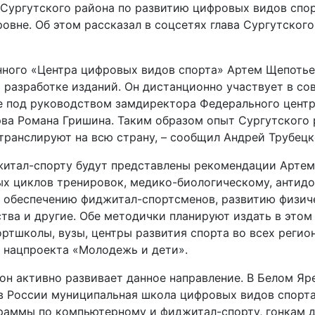
 Сургутского района по развитию цифровых видов спо
овне. Об этом рассказал в соцсетях глава Сургутског
ного «Центра цифровых видов спорта» Артем Щепотье
 разработке изданий. Он дистанционно участвует в со
е под руководством замдиректора Федерального центр
рва Романа Гришина. Таким образом опыт Сургутского 
транслируют на всю страну, – сообщил Андрей Трубецк
житал-спорту будут представлены рекомендации Артем
ых циклов тренировок, медико-биологическому, антид
 обеспечению фиджитал-спортсменов, развитию физиче
тва и другие. Обе методички планируют издать в этом 
ортшколы, вузы, центры развития спорта во всех регио
 нацпроекта «Молодежь и дети».
н активно развивает данное направление. В Белом Яре
в России муниципальная школа цифровых видов спорта
раммы по компьютерному и фиджитал-спорту, гонкам д