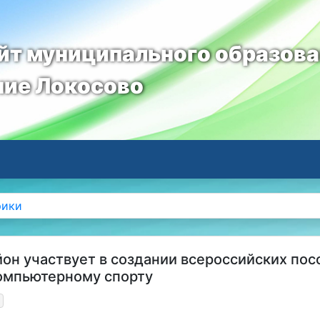
т муниципального образов
ние Локосово
рики
йон участвует в создании всероссийских пос
омпьютерному спорту