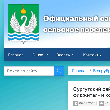
Официальный сай
сельское поселе
Главная
О нас
Власть
Контакты
Главная
Без руб
Сургутский ра
фиджитал- и к
06.03.2025
411