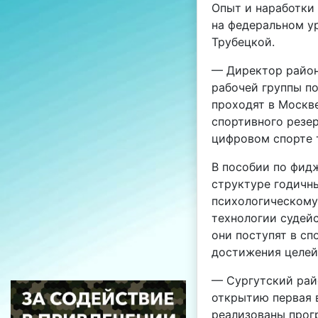
Опыт и наработки
на федеральном ур
Трубецкой.
— Директор район
рабочей группы по
проходят в Москв
спортивного резе
цифровом спорте 
В пособии по фид
структуре годичн
психологическому
технологии судейс
они поступят в сп
достижения целей
— Сургутский райо
открытию первая 
реализованы прог