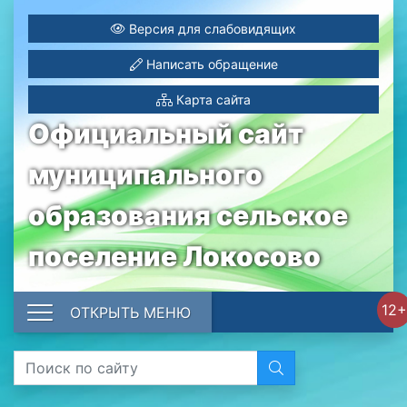
Версия для слабовидящих
Написать обращение
Карта сайта
Официальный сайт
муниципального
образования сельское
поселение Локосово
12+
ОТКРЫТЬ МЕНЮ