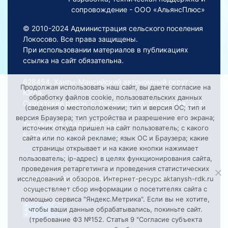
сопровождение - ООО «АльянсПлюс»
© 2010-2024 Администрация сельского поселения
Локосово. Все права защищены.
При использовании материалов в публикациях
ссылка на сайт обязательна.
628454, Ханты-Мансийский автономный округ –
Продолжая использовать наш сайт, вы даете согласие на
Югра,
обработку файлов cookie, пользовательских данных
Сургутский район, с. Локосово, ул. Заводская, д. 5
(сведения о местоположении; тип и версия ОС; тип и
версия Браузера; тип устройства и разрешение его экрана;
Тел./факс 8 (3462) 550-548
источник откуда пришел на сайт пользователь; с какого
E-mail:
Lokosovoadm@mail.ru
сайта или по какой рекламе; язык ОС и Браузера; какие
страницы открывает и на какие кнопки нажимает
Порядок обработки персональных данных на сайте
пользователь; ip-адрес) в целях функционирования сайта,
проведения ретаргетинга и проведения статистических
Смещение времени на сайте относительно
исследований и обзоров. Интернет-ресурс aktanysh-rdk.ru
московского: +2 ч.
осуществляет сбор информации о посетителях сайта с
помощью сервиса "Яндекс.Метрика". Если вы не хотите,
чтобы ваши данные обрабатывались, покиньте сайт.
(требование ФЗ №152. Статья 9 "Согласие субъекта