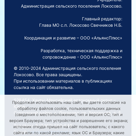
Администрация сельского поселения Локосово.
Главный редактор:
Глава МО с.п. Локосово Свечников Н.Б.
Координация и развитие – ООО «АльянсПлюс»
Разработка, техническая поддержка и
сопровождение - ООО «АльянсПлюс»
© 2010-2024 Администрация сельского поселения
Локосово. Все права защищены.
При использовании материалов в публикациях
ссылка на сайт обязательна.
628454, Ханты-Мансийский автономный округ –
Продолжая использовать наш сайт, вы даете согласие на
Югра,
обработку файлов cookie, пользовательских данных
Сургутский район, с. Локосово, ул. Заводская, д. 5
(сведения о местоположении; тип и версия ОС; тип и
версия Браузера; тип устройства и разрешение его экрана;
Тел./факс 8 (3462) 550-548
источник откуда пришел на сайт пользователь; с какого
E-mail:
Lokosovoadm@mail.ru
сайта или по какой рекламе; язык ОС и Браузера; какие