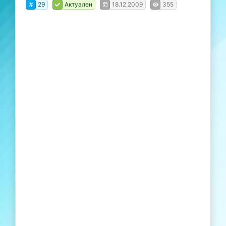
29
Актуален
18.12.2009
355