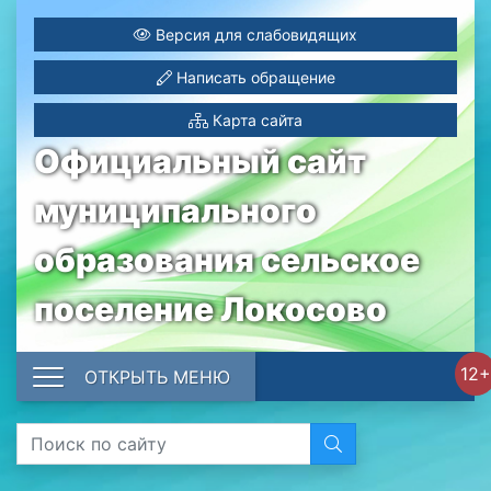
Версия для слабовидящих
Написать обращение
Карта сайта
Официальный сайт
муниципального
образования сельское
поселение Локосово
12+
ОТКРЫТЬ МЕНЮ