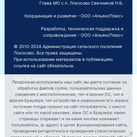
Глава МО с.п. Локосово Свечников Н.Б.
Координация и развитие – ООО «АльянсПлюс»
Разработка, техническая поддержка и
сопровождение - ООО «АльянсПлюс»
© 2010-2024 Администрация сельского поселения
Локосово. Все права защищены.
При использовании материалов в публикациях
ссылка на сайт обязательна.
628454, Ханты-Мансийский автономный округ –
Продолжая использовать наш сайт, вы даете согласие на
Югра,
обработку файлов cookie, пользовательских данных
Сургутский район, с. Локосово, ул. Заводская, д. 5
(сведения о местоположении; тип и версия ОС; тип и
версия Браузера; тип устройства и разрешение его экрана;
Тел./факс 8 (3462) 550-548
источник откуда пришел на сайт пользователь; с какого
E-mail:
Lokosovoadm@mail.ru
сайта или по какой рекламе; язык ОС и Браузера; какие
страницы открывает и на какие кнопки нажимает
Порядок обработки персональных данных на сайте
пользователь; ip-адрес) в целях функционирования сайта,
проведения ретаргетинга и проведения статистических
Смещение времени на сайте относительно