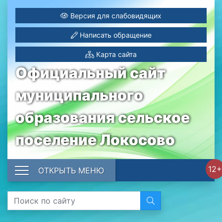
Версия для слабовидящих
Написать обращение
Карта сайта
Официальный сайт
муниципального
образования сельское
поселение Локосово
12+
ОТКРЫТЬ МЕНЮ