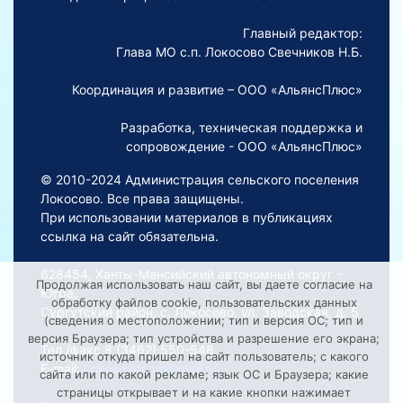
Главный редактор:
Глава МО с.п. Локосово Свечников Н.Б.
Координация и развитие – ООО «АльянсПлюс»
Разработка, техническая поддержка и
сопровождение - ООО «АльянсПлюс»
© 2010-2024 Администрация сельского поселения
Локосово. Все права защищены.
При использовании материалов в публикациях
ссылка на сайт обязательна.
628454, Ханты-Мансийский автономный округ –
Продолжая использовать наш сайт, вы даете согласие на
Югра,
обработку файлов cookie, пользовательских данных
Сургутский район, с. Локосово, ул. Заводская, д. 5
(сведения о местоположении; тип и версия ОС; тип и
версия Браузера; тип устройства и разрешение его экрана;
Тел./факс 8 (3462) 550-548
источник откуда пришел на сайт пользователь; с какого
E-mail:
Lokosovoadm@mail.ru
сайта или по какой рекламе; язык ОС и Браузера; какие
страницы открывает и на какие кнопки нажимает