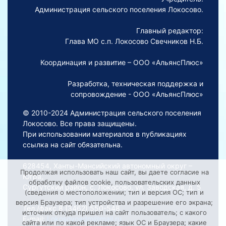
Администрация сельского поселения Локосово.
Главный редактор:
Глава МО с.п. Локосово Свечников Н.Б.
Координация и развитие – ООО «АльянсПлюс»
Разработка, техническая поддержка и
сопровождение - ООО «АльянсПлюс»
© 2010-2024 Администрация сельского поселения
Локосово. Все права защищены.
При использовании материалов в публикациях
ссылка на сайт обязательна.
628454, Ханты-Мансийский автономный округ –
Продолжая использовать наш сайт, вы даете согласие на
Югра,
обработку файлов cookie, пользовательских данных
Сургутский район, с. Локосово, ул. Заводская, д. 5
(сведения о местоположении; тип и версия ОС; тип и
версия Браузера; тип устройства и разрешение его экрана;
Тел./факс 8 (3462) 550-548
источник откуда пришел на сайт пользователь; с какого
E-mail:
Lokosovoadm@mail.ru
сайта или по какой рекламе; язык ОС и Браузера; какие