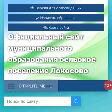
Версия для слабовидящих
Написать обращение
Карта сайта
Официальный сайт
муниципального
образования сельское
поселение Локосово
12+
ОТКРЫТЬ МЕНЮ