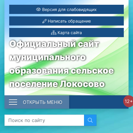
Версия для слабовидящих
Написать обращение
Карта сайта
Официальный сайт
муниципального
образования сельское
поселение Локосово
12+
ОТКРЫТЬ МЕНЮ