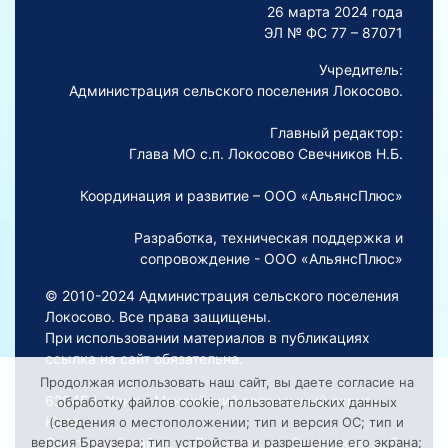
26 марта 2024 года
ЭЛ № ФС 77 – 87071
Учредитель:
Администрация сельского поселения Локосово.
Главный редактор:
Глава МО с.п. Локосово Свечников Н.Б.
Координация и развитие – ООО «АльянсПлюс»
Разработка, техническая поддержка и
сопровождение - ООО «АльянсПлюс»
© 2010-2024 Администрация сельского поселения
Локосово. Все права защищены.
При использовании материалов в публикациях
ссылка на сайт обязательна.
Продолжая использовать наш сайт, вы даете согласие на
628454, Ханты-Мансийский автономный округ –
обработку файлов cookie, пользовательских данных
Югра,
(сведения о местоположении; тип и версия ОС; тип и
Сургутский район, с. Локосово, ул. Заводская, д. 5
версия Браузера; тип устройства и разрешение его экрана;