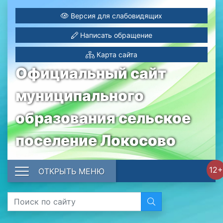
Версия для слабовидящих
Написать обращение
Карта сайта
Официальный сайт
муниципального
образования сельское
поселение Локосово
12+
ОТКРЫТЬ МЕНЮ