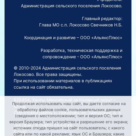
Администрация сельского поселения Локосово.
Главный редактор:
Глава МО с.п. Локосово Свечников Н.Б.
Координация и развитие – ООО «АльянсПлюс»
Разработка, техническая поддержка и
сопровождение - ООО «АльянсПлюс»
© 2010-2024 Администрация сельского поселения
Локосово. Все права защищены.
При использовании материалов в публикациях
ссылка на сайт обязательна.
628454, Ханты-Мансийский автономный округ –
Продолжая использовать наш сайт, вы даете согласие на
Югра,
обработку файлов cookie, пользовательских данных
Сургутский район, с. Локосово, ул. Заводская, д. 5
(сведения о местоположении; тип и версия ОС; тип и
версия Браузера; тип устройства и разрешение его экрана;
Тел./факс 8 (3462) 550-548
источник откуда пришел на сайт пользователь; с какого
E-mail:
Lokosovoadm@mail.ru
сайта или по какой рекламе; язык ОС и Браузера; какие