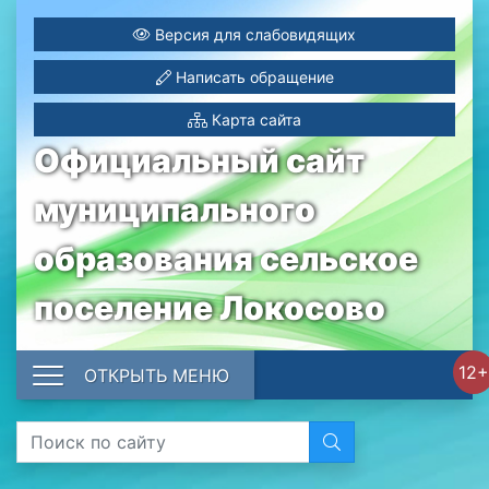
Версия для слабовидящих
Написать обращение
Карта сайта
Официальный сайт
муниципального
образования сельское
поселение Локосово
12+
ОТКРЫТЬ МЕНЮ