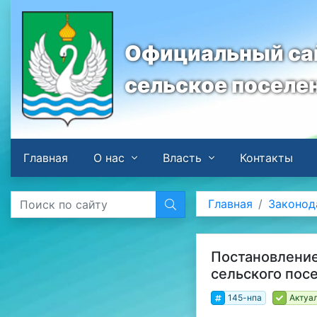
Официальный сай
сельское поселе
Главная
О нас
Власть
Контакты
Главная
Законод
Постановление
сельского пос
145-нпа
Актуа