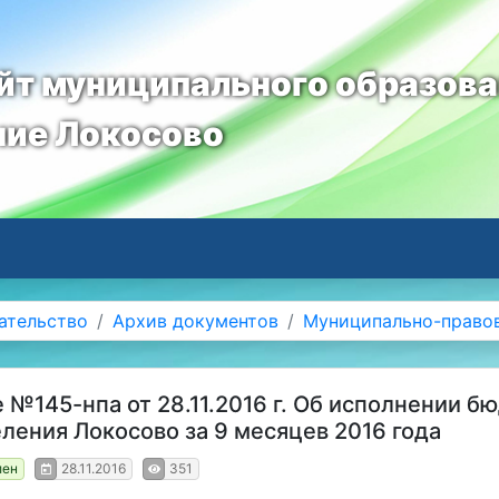
т муниципального образов
ние Локосово
ательство
Архив документов
Муниципально-право
 №145-нпа от 28.11.2016 г. Об исполнении б
еления Локосово за 9 месяцев 2016 года
лен
28.11.2016
351