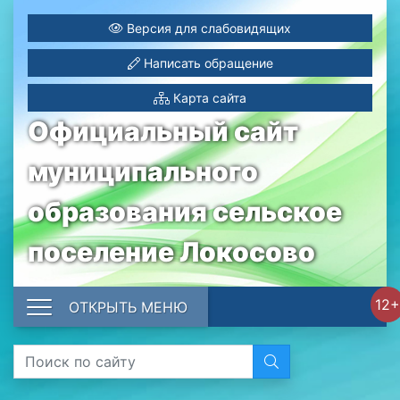
Версия для слабовидящих
Написать обращение
Карта сайта
Официальный сайт
муниципального
образования сельское
поселение Локосово
12+
ОТКРЫТЬ МЕНЮ