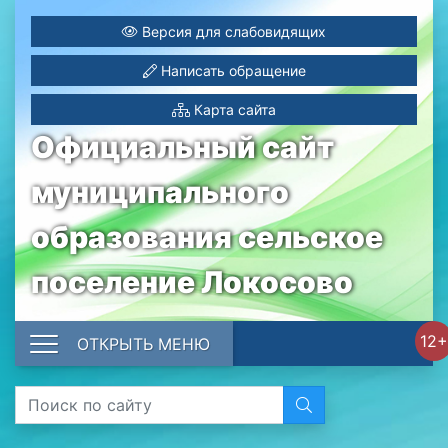
Версия для слабовидящих
Написать обращение
Карта сайта
Официальный сайт
муниципального
образования сельское
поселение Локосово
12+
ОТКРЫТЬ МЕНЮ