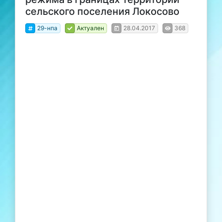
сельского поселения Локосово
29-нпа
Актуален
28.04.2017
368