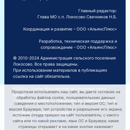
Главный редактор:
Глава МО с.п. Локосово Свечников Н.Б.
Координация и развитие – ООО «АльянсПлюс»
Разработка, техническая поддержка и
сопровождение - ООО «АльянсПлюс»
© 2010-2024 Администрация сельского поселения
Локосово. Все права защищены.
При использовании материалов в публикациях
ссылка на сайт обязательна.
628454, Ханты-Мансийский автономный округ –
Продолжая использовать наш сайт, вы даете согласие на
Югра,
обработку файлов cookie, пользовательских данных
Сургутский район, с. Локосово, ул. Заводская, д. 5
(сведения о местоположении; тип и версия ОС; тип и
версия Браузера; тип устройства и разрешение его экрана;
Тел./факс 8 (3462) 550-548
источник откуда пришел на сайт пользователь; с какого
E-mail:
Lokosovoadm@mail.ru
сайта или по какой рекламе; язык ОС и Браузера; какие
страницы открывает и на какие кнопки нажимает