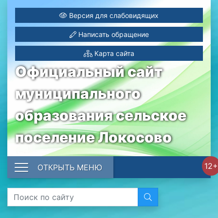
Версия для слабовидящих
Написать обращение
Карта сайта
Официальный сайт
муниципального
образования сельское
поселение Локосово
12+
ОТКРЫТЬ МЕНЮ