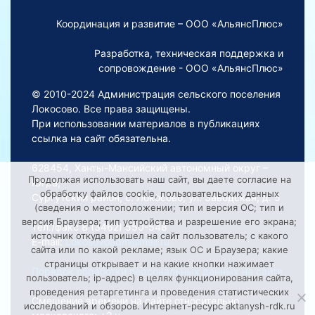
Координация и развитие – ООО «АльянсПлюс»
Разработка, техническая поддержка и
сопровождение - ООО «АльянсПлюс»
© 2010-2024 Администрация сельского поселения
Локосово. Все права защищены.
При использовании материалов в публикациях
ссылка на сайт обязательна.
628454, Ханты-Мансийский автономный округ –
Продолжая использовать наш сайт, вы даете согласие на
Югра,
обработку файлов cookie, пользовательских данных
Сургутский район, с. Локосово, ул. Заводская, д. 5
(сведения о местоположении; тип и версия ОС; тип и
версия Браузера; тип устройства и разрешение его экрана;
Тел./факс 8 (3462) 550-548
источник откуда пришел на сайт пользователь; с какого
E-mail:
Lokosovoadm@mail.ru
сайта или по какой рекламе; язык ОС и Браузера; какие
страницы открывает и на какие кнопки нажимает
Порядок обработки персональных данных на сайте
пользователь; ip-адрес) в целях функционирования сайта,
проведения ретаргетинга и проведения статистических
Смещение времени на сайте относительно
исследований и обзоров. Интернет-ресурс aktanysh-rdk.ru