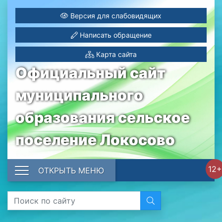
Версия для слабовидящих
Написать обращение
Карта сайта
Официальный сайт
муниципального
образования сельское
поселение Локосово
12+
ОТКРЫТЬ МЕНЮ