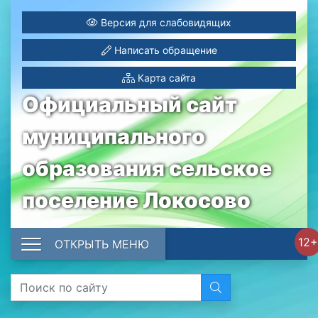
Версия для слабовидящих
Написать обращение
Карта сайта
Официальный сайт
муниципального
образования сельское
поселение Локосово
12+
ОТКРЫТЬ МЕНЮ