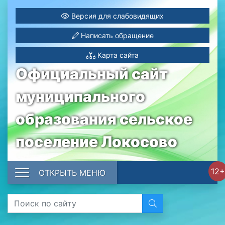
Версия для слабовидящих
Написать обращение
Карта сайта
Официальный сайт
муниципального
образования сельское
поселение Локосово
12+
ОТКРЫТЬ МЕНЮ