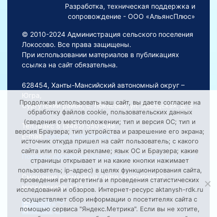
Разработка, техническая поддержка и
сопровождение - ООО «АльянсПлюс»
© 2010-2024 Администрация сельского поселения
Локосово. Все права защищены.
При использовании материалов в публикациях
ссылка на сайт обязательна.
628454, Ханты-Мансийский автономный округ –
Югра,
Продолжая использовать наш сайт, вы даете согласие на
Сургутский район, с. Локосово, ул. Заводская, д. 5
обработку файлов cookie, пользовательских данных
(сведения о местоположении; тип и версия ОС; тип и
Тел./факс 8 (3462) 550-548
версия Браузера; тип устройства и разрешение его экрана;
E-mail:
Lokosovoadm@mail.ru
источник откуда пришел на сайт пользователь; с какого
сайта или по какой рекламе; язык ОС и Браузера; какие
Порядок обработки персональных данных на сайте
страницы открывает и на какие кнопки нажимает
пользователь; ip-адрес) в целях функционирования сайта,
Смещение времени на сайте относительно
проведения ретаргетинга и проведения статистических
московского: +2 ч.
исследований и обзоров. Интернет-ресурс aktanysh-rdk.ru
осуществляет сбор информации о посетителях сайта с
помощью сервиса "Яндекс.Метрика". Если вы не хотите,