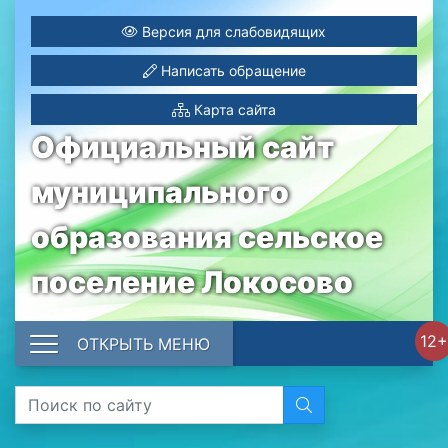
Версия для слабовидящих
Написать обращение
Карта сайта
Официальный сайт
муниципального
образования сельское
поселение Локосово
12+
ОТКРЫТЬ МЕНЮ