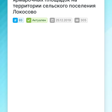
территории сельского поселения
Локосово
93
Актуален
25.12.2019
305