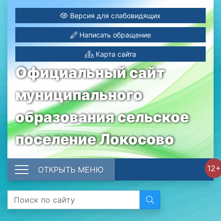
Версия для слабовидящих
Написать обращение
Карта сайта
Официальный сайт
муниципального
образования сельское
поселение Локосово
12+
ОТКРЫТЬ МЕНЮ