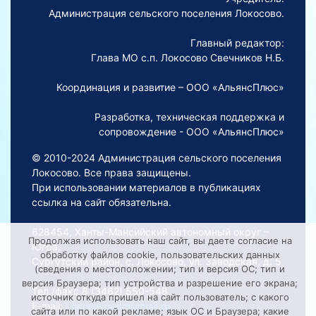
Администрация сельского поселения Локосово.
Главный редактор:
Глава МО с.п. Локосово Свечников Н.Б.
Координация и развитие – ООО «АльянсПлюс»
Разработка, техническая поддержка и
сопровождение - ООО «АльянсПлюс»
© 2010-2024 Администрация сельского поселения
Локосово. Все права защищены.
При использовании материалов в публикациях
ссылка на сайт обязательна.
628454, Ханты-Мансийский автономный округ –
Продолжая использовать наш сайт, вы даете согласие на
Югра,
обработку файлов cookie, пользовательских данных
Сургутский район, с. Локосово, ул. Заводская, д. 5
(сведения о местоположении; тип и версия ОС; тип и
версия Браузера; тип устройства и разрешение его экрана;
Тел./факс 8 (3462) 550-548
источник откуда пришел на сайт пользователь; с какого
E-mail:
Lokosovoadm@mail.ru
сайта или по какой рекламе; язык ОС и Браузера; какие