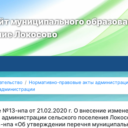
т муниципального образов
ние Локосово
ательство
Нормативно-правовые акты администрац
 администрации
 №13-нпа от 21.02.2020 г. О внесение измен
 администрации сельского поселения Локос
73-нпа «Об утверждении перечня муниципальн