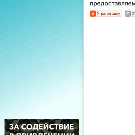
предоставляем
Утратил силу
2