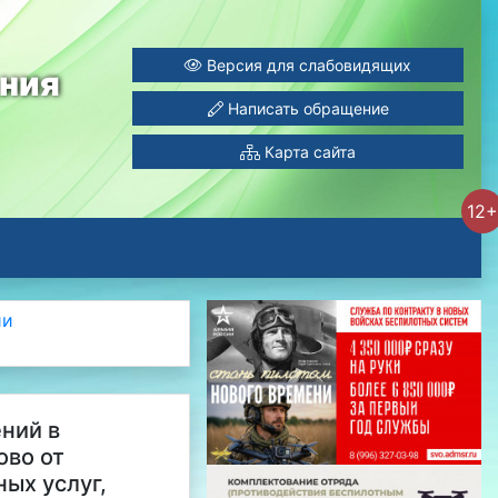
Версия для слабовидящих
ания
Написать обращение
Карта сайта
12+
ии
ений в
ово от
ых услуг,