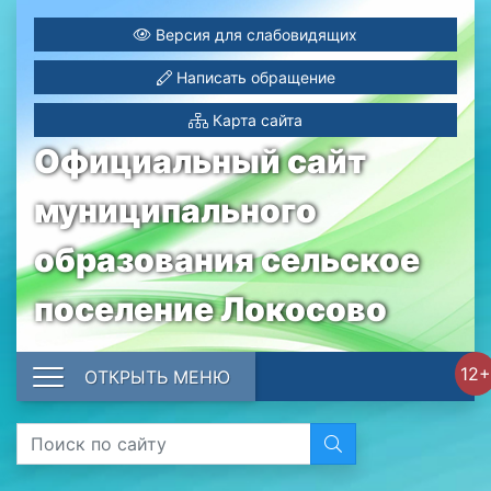
Версия для слабовидящих
Написать обращение
Карта сайта
Официальный сайт
муниципального
образования сельское
поселение Локосово
12+
ОТКРЫТЬ МЕНЮ