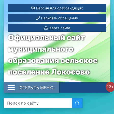
Версия для слабовидящих
Написать обращение
Карта сайта
Официальный сайт
муниципального
образования сельское
поселение Локосово
12+
ОТКРЫТЬ МЕНЮ