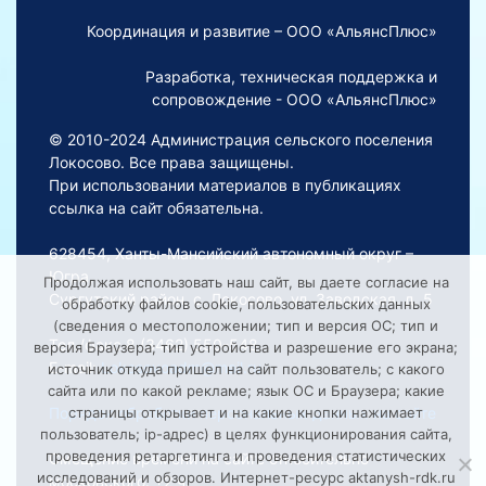
Координация и развитие – ООО «АльянсПлюс»
Разработка, техническая поддержка и
сопровождение - ООО «АльянсПлюс»
© 2010-2024 Администрация сельского поселения
Локосово. Все права защищены.
При использовании материалов в публикациях
ссылка на сайт обязательна.
628454, Ханты-Мансийский автономный округ –
Югра,
Продолжая использовать наш сайт, вы даете согласие на
Сургутский район, с. Локосово, ул. Заводская, д. 5
обработку файлов cookie, пользовательских данных
(сведения о местоположении; тип и версия ОС; тип и
Тел./факс 8 (3462) 550-548
версия Браузера; тип устройства и разрешение его экрана;
E-mail:
Lokosovoadm@mail.ru
источник откуда пришел на сайт пользователь; с какого
сайта или по какой рекламе; язык ОС и Браузера; какие
Порядок обработки персональных данных на сайте
страницы открывает и на какие кнопки нажимает
пользователь; ip-адрес) в целях функционирования сайта,
проведения ретаргетинга и проведения статистических
Смещение времени на сайте относительно
исследований и обзоров. Интернет-ресурс aktanysh-rdk.ru
московского: +2 ч.