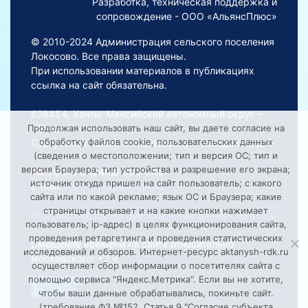
Разработка, техническая поддержка и
сопровождение - ООО «АльянсПлюс»
© 2010-2024 Администрация сельского поселения
Локосово. Все права защищены.
При использовании материалов в публикациях
ссылка на сайт обязательна.
628454, Ханты-Мансийский автономный округ –
Югра,
Продолжая использовать наш сайт, вы даете согласие на
обработку файлов cookie, пользовательских данных
Сургутский район, с. Локосово, ул. Заводская, д. 5
(сведения о местоположении; тип и версия ОС; тип и
версия Браузера; тип устройства и разрешение его экрана;
Тел./факс 8 (3462) 550-548
источник откуда пришел на сайт пользователь; с какого
E-mail:
Lokosovoadm@mail.ru
сайта или по какой рекламе; язык ОС и Браузера; какие
страницы открывает и на какие кнопки нажимает
Порядок обработки персональных данных на сайте
пользователь; ip-адрес) в целях функционирования сайта,
проведения ретаргетинга и проведения статистических
Смещение времени на сайте относительно
исследований и обзоров. Интернет-ресурс aktanysh-rdk.ru
московского: +2 ч.
осуществляет сбор информации о посетителях сайта с
помощью сервиса "Яндекс.Метрика". Если вы не хотите,
чтобы ваши данные обрабатывались, покиньте сайт.
(требование ФЗ №152. Статья 9 "Согласие субъекта