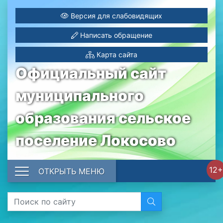
Версия для слабовидящих
Написать обращение
Карта сайта
Официальный сайт
муниципального
образования сельское
поселение Локосово
12+
ОТКРЫТЬ МЕНЮ