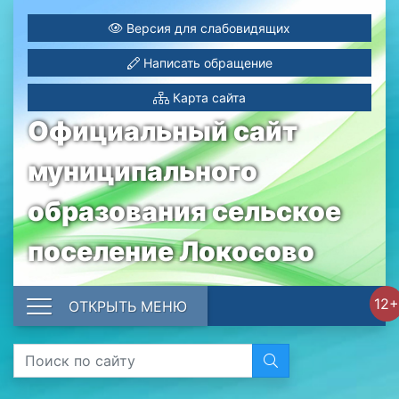
Версия для слабовидящих
Написать обращение
Карта сайта
Официальный сайт
муниципального
образования сельское
поселение Локосово
12+
ОТКРЫТЬ МЕНЮ