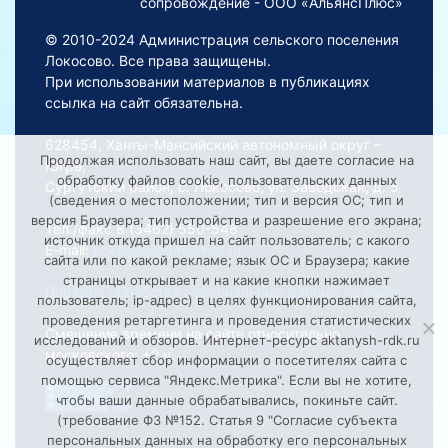
сопровождение - ООО «АльянсПлюс»
© 2010-2024 Администрация сельского поселения
Локосово. Все права защищены.
При использовании материалов в публикациях
ссылка на сайт обязательна.
628454, Ханты-Мансийский автономный округ –
Продолжая использовать наш сайт, вы даете согласие на
Югра,
обработку файлов cookie, пользовательских данных
Сургутский район, с. Локосово, ул. Заводская, д. 5
(сведения о местоположении; тип и версия ОС; тип и
версия Браузера; тип устройства и разрешение его экрана;
Тел./факс 8 (3462) 550-548
источник откуда пришел на сайт пользователь; с какого
E-mail:
Lokosovoadm@mail.ru
сайта или по какой рекламе; язык ОС и Браузера; какие
страницы открывает и на какие кнопки нажимает
Порядок обработки персональных данных на сайте
пользователь; ip-адрес) в целях функционирования сайта,
проведения ретаргетинга и проведения статистических
Смещение времени на сайте относительно
исследований и обзоров. Интернет-ресурс aktanysh-rdk.ru
московского: +2 ч.
осуществляет сбор информации о посетителях сайта с
помощью сервиса "Яндекс.Метрика". Если вы не хотите,
чтобы ваши данные обрабатывались, покиньте сайт.
(требование ФЗ №152. Статья 9 "Согласие субъекта
персональных данных на обработку его персональных