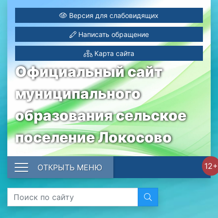
Версия для слабовидящих
Написать обращение
Карта сайта
Официальный сайт
муниципального
образования сельское
поселение Локосово
12+
ОТКРЫТЬ МЕНЮ