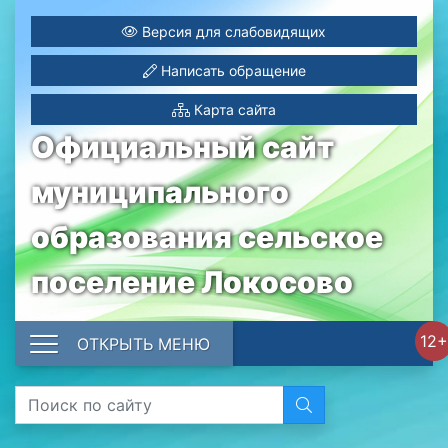
Версия для слабовидящих
Написать обращение
Карта сайта
Официальный сайт
муниципального
образования сельское
поселение Локосово
12+
ОТКРЫТЬ МЕНЮ