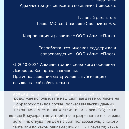
Администрация сельского поселения Локосово.
Главный редактор:
Глава МО с.п. Локосово Свечников Н.Б.
Координация и развитие – ООО «АльянсПлюс»
Разработка, техническая поддержка и
сопровождение - ООО «АльянсПлюс»
© 2010-2024 Администрация сельского поселения
Локосово. Все права защищены.
При использовании материалов в публикациях
ссылка на сайт обязательна.
628454, Ханты-Мансийский автономный округ –
Продолжая использовать наш сайт, вы даете согласие на
Югра,
обработку файлов cookie, пользовательских данных
Сургутский район, с. Локосово, ул. Заводская, д. 5
(сведения о местоположении; тип и версия ОС; тип и
версия Браузера; тип устройства и разрешение его экрана;
Тел./факс 8 (3462) 550-548
источник откуда пришел на сайт пользователь; с какого
E-mail:
Lokosovoadm@mail.ru
сайта или по какой рекламе; язык ОС и Браузера; какие