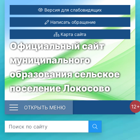
Версия для слабовидящих
Написать обращение
Карта сайта
Официальный сайт
муниципального
образования сельское
поселение Локосово
12+
ОТКРЫТЬ МЕНЮ