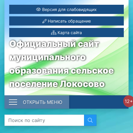
Версия для слабовидящих
Написать обращение
Карта сайта
Официальный сайт
муниципального
образования сельское
поселение Локосово
12+
ОТКРЫТЬ МЕНЮ