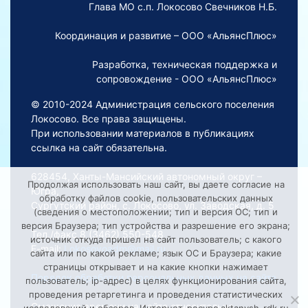
Глава МО с.п. Локосово Свечников Н.Б.
Координация и развитие – ООО «АльянсПлюс»
Разработка, техническая поддержка и
сопровождение - ООО «АльянсПлюс»
© 2010-2024 Администрация сельского поселения
Локосово. Все права защищены.
При использовании материалов в публикациях
ссылка на сайт обязательна.
628454, Ханты-Мансийский автономный округ –
Продолжая использовать наш сайт, вы даете согласие на
Югра,
обработку файлов cookie, пользовательских данных
Сургутский район, с. Локосово, ул. Заводская, д. 5
(сведения о местоположении; тип и версия ОС; тип и
версия Браузера; тип устройства и разрешение его экрана;
Тел./факс 8 (3462) 550-548
источник откуда пришел на сайт пользователь; с какого
E-mail:
Lokosovoadm@mail.ru
сайта или по какой рекламе; язык ОС и Браузера; какие
страницы открывает и на какие кнопки нажимает
Порядок обработки персональных данных на сайте
пользователь; ip-адрес) в целях функционирования сайта,
проведения ретаргетинга и проведения статистических
Смещение времени на сайте относительно