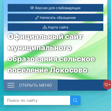
Версия для слабовидящих
Написать обращение
Карта сайта
Официальный сайт
муниципального
образования сельское
поселение Локосово
12+
ОТКРЫТЬ МЕНЮ