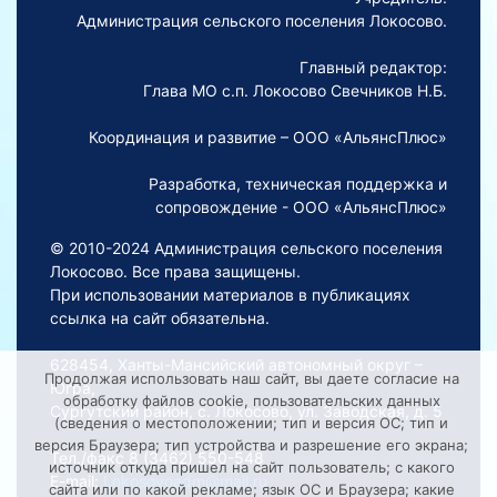
Администрация сельского поселения Локосово.
Главный редактор:
Глава МО с.п. Локосово Свечников Н.Б.
Координация и развитие – ООО «АльянсПлюс»
Разработка, техническая поддержка и
сопровождение - ООО «АльянсПлюс»
© 2010-2024 Администрация сельского поселения
Локосово. Все права защищены.
При использовании материалов в публикациях
ссылка на сайт обязательна.
628454, Ханты-Мансийский автономный округ –
Продолжая использовать наш сайт, вы даете согласие на
Югра,
обработку файлов cookie, пользовательских данных
Сургутский район, с. Локосово, ул. Заводская, д. 5
(сведения о местоположении; тип и версия ОС; тип и
версия Браузера; тип устройства и разрешение его экрана;
Тел./факс 8 (3462) 550-548
источник откуда пришел на сайт пользователь; с какого
E-mail:
Lokosovoadm@mail.ru
сайта или по какой рекламе; язык ОС и Браузера; какие