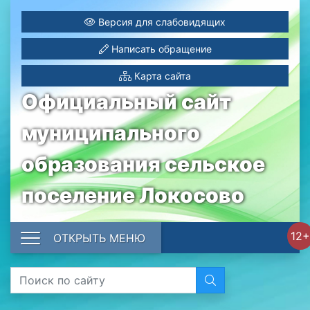
Версия для слабовидящих
Написать обращение
Карта сайта
Официальный сайт
муниципального
образования сельское
поселение Локосово
12+
ОТКРЫТЬ МЕНЮ