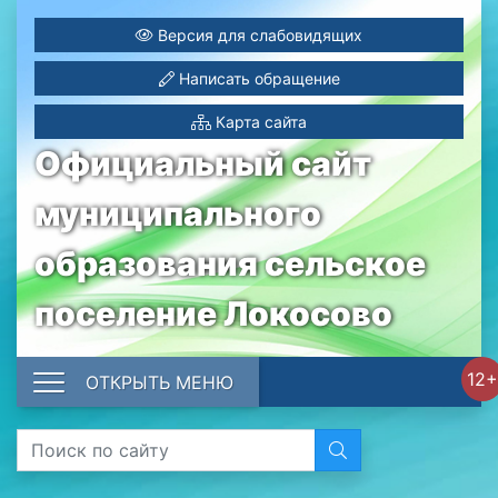
Версия для слабовидящих
Написать обращение
Карта сайта
Официальный сайт
муниципального
образования сельское
поселение Локосово
12+
ОТКРЫТЬ МЕНЮ