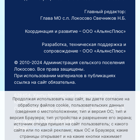
Главный редактор:
Глава МО с.п. Локосово Свечников Н.Б.
Координация и развитие – ООО «АльянсПлюс»
Разработка, техническая поддержка и
сопровождение - ООО «АльянсПлюс»
© 2010-2024 Администрация сельского поселения
Локосово. Все права защищены.
При использовании материалов в публикациях
ссылка на сайт обязательна.
628454, Ханты-Мансийский автономный округ –
Продолжая использовать наш сайт, вы даете согласие на
Югра,
обработку файлов cookie, пользовательских данных
Сургутский район, с. Локосово, ул. Заводская, д. 5
(сведения о местоположении; тип и версия ОС; тип и
версия Браузера; тип устройства и разрешение его экрана;
Тел./факс 8 (3462) 550-548
источник откуда пришел на сайт пользователь; с какого
E-mail:
Lokosovoadm@mail.ru
сайта или по какой рекламе; язык ОС и Браузера; какие
страницы открывает и на какие кнопки нажимает