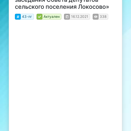
сельского поселения Локосово»
43-пг
Актуален
16.12.2021
338