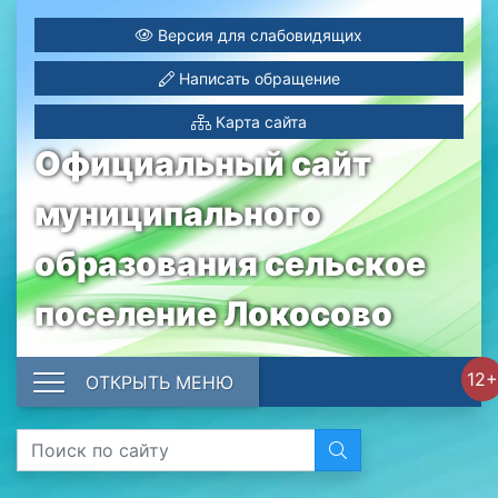
Версия для слабовидящих
Написать обращение
Карта сайта
Официальный сайт
муниципального
образования сельское
поселение Локосово
12+
ОТКРЫТЬ МЕНЮ