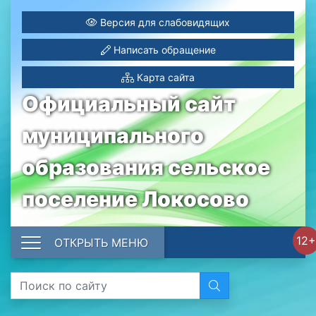
Версия для слабовидящих
Написать обращение
Карта сайта
Официальный сайт
муниципального
образования сельское
поселение Локосово
12+
ОТКРЫТЬ МЕНЮ