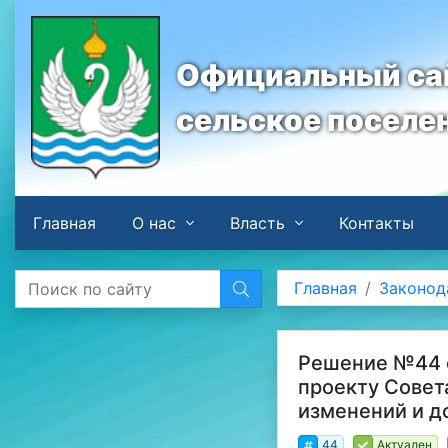
Официальный сай
сельское поселе
Главная
О нас
Власть
Контакты
Главная
Законод
Решение №44 о
проекту Совет
изменений и д
44
Актуален