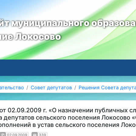
т муниципального образов
ние Локосово
ательство
Совет депутатов
Решения Совета депут
т 02.09.2009 г. «О назначении публичных с
а депутатов сельского поселения Локосово 
ополнений в устав сельского поселения Лок
02.09.2009
339