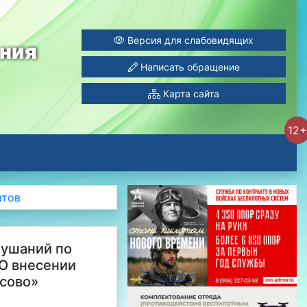
Версия для слабовидящих
ания
Написать обращение
Карта сайта
12+
атов
лушаний по
«О внесении
осово»