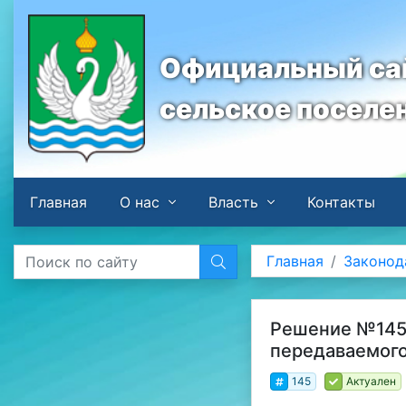
Официальный сай
сельское поселе
Главная
О нас
Власть
Контакты
Главная
Законод
Решение №145 о
передаваемого
145
Актуален