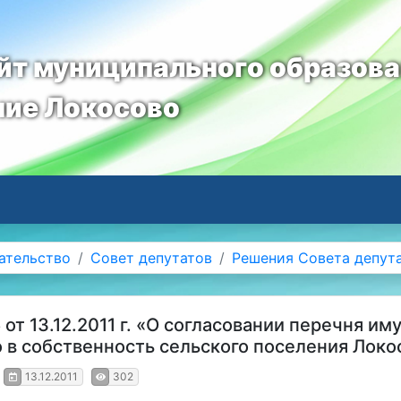
т муниципального образов
ние Локосово
ательство
Совет депутатов
Решения Совета депут
т 13.12.2011 г. «О согласовании перечня им
 в собственность сельского поселения Локо
13.12.2011
302