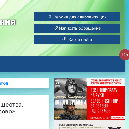
Версия для слабовидящих
ания
Написать обращение
Карта сайта
12+
атов
ущества,
сово»