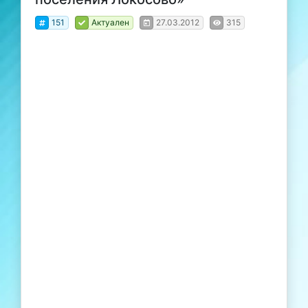
151
Актуален
27.03.2012
315