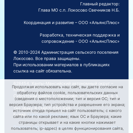
Главный редактор:
Глава МО с.п. Локосово Свечников Н.Б.
Координация и развитие – ООО «АльянсПлюс»
Разработка, техническая поддержка и
сопровождение - ООО «АльянсПлюс»
© 2010-2024 Администрация сельского поселения
Локосово. Все права защищены.
При использовании материалов в публикациях
ссылка на сайт обязательна.
628454, Ханты-Мансийский автономный округ –
Продолжая использовать наш сайт, вы даете согласие на
Югра,
обработку файлов cookie, пользовательских данных
Сургутский район, с. Локосово, ул. Заводская, д. 5
(сведения о местоположении; тип и версия ОС; тип и
версия Браузера; тип устройства и разрешение его экрана;
Тел./факс 8 (3462) 550-548
источник откуда пришел на сайт пользователь; с какого
E-mail:
Lokosovoadm@mail.ru
сайта или по какой рекламе; язык ОС и Браузера; какие
страницы открывает и на какие кнопки нажимает
Порядок обработки персональных данных на сайте
пользователь; ip-адрес) в целях функционирования сайта,