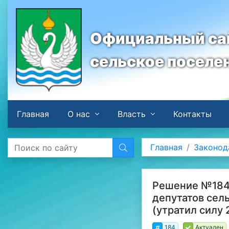
Официальный сай
сельское поселе
Главная
О нас
Власть
Контакты
Главная
Законод
Решение №184 
депутатов сел
(утратил силу 
184
Актуален