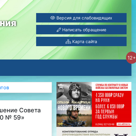
Версия для слабовидящих
ания
Написать обращение
Карта сайта
12+
атов
ешение Совета
10 № 59»