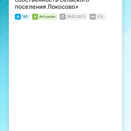
поселения Локосово»
185
Актуален
28.02.2013
314