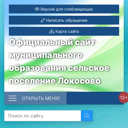
Версия для слабовидящих
Написать обращение
Карта сайта
Официальный сайт
муниципального
образования сельское
поселение Локосово
12+
ОТКРЫТЬ МЕНЮ