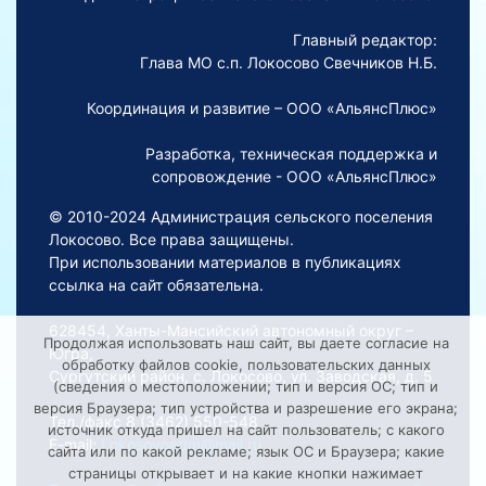
Главный редактор:
Глава МО с.п. Локосово Свечников Н.Б.
Координация и развитие – ООО «АльянсПлюс»
Разработка, техническая поддержка и
сопровождение - ООО «АльянсПлюс»
© 2010-2024 Администрация сельского поселения
Локосово. Все права защищены.
При использовании материалов в публикациях
ссылка на сайт обязательна.
628454, Ханты-Мансийский автономный округ –
Продолжая использовать наш сайт, вы даете согласие на
Югра,
обработку файлов cookie, пользовательских данных
Сургутский район, с. Локосово, ул. Заводская, д. 5
(сведения о местоположении; тип и версия ОС; тип и
версия Браузера; тип устройства и разрешение его экрана;
Тел./факс 8 (3462) 550-548
источник откуда пришел на сайт пользователь; с какого
E-mail:
Lokosovoadm@mail.ru
сайта или по какой рекламе; язык ОС и Браузера; какие
страницы открывает и на какие кнопки нажимает