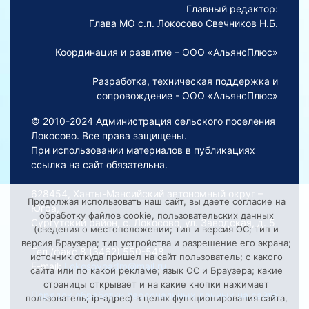
Главный редактор:
Глава МО с.п. Локосово Свечников Н.Б.
Координация и развитие – ООО «АльянсПлюс»
Разработка, техническая поддержка и
сопровождение - ООО «АльянсПлюс»
© 2010-2024 Администрация сельского поселения
Локосово. Все права защищены.
При использовании материалов в публикациях
ссылка на сайт обязательна.
628454, Ханты-Мансийский автономный округ –
Продолжая использовать наш сайт, вы даете согласие на
Югра,
обработку файлов cookie, пользовательских данных
Сургутский район, с. Локосово, ул. Заводская, д. 5
(сведения о местоположении; тип и версия ОС; тип и
версия Браузера; тип устройства и разрешение его экрана;
Тел./факс 8 (3462) 550-548
источник откуда пришел на сайт пользователь; с какого
E-mail:
Lokosovoadm@mail.ru
сайта или по какой рекламе; язык ОС и Браузера; какие
страницы открывает и на какие кнопки нажимает
Порядок обработки персональных данных на сайте
пользователь; ip-адрес) в целях функционирования сайта,