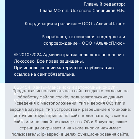
Главный редактор:
Глава МО с.п. Локосово Свечников Н.Б.
Координация и развитие – ООО «АльянсПлюс»
Разработка, техническая поддержка и
сопровождение - ООО «АльянсПлюс»
© 2010-2024 Администрация сельского поселения
Локосово. Все права защищены.
При использовании материалов в публикациях
ссылка на сайт обязательна.
628454, Ханты-Мансийский автономный округ –
Продолжая использовать наш сайт, вы даете согласие на
Югра,
обработку файлов cookie, пользовательских данных
Сургутский район, с. Локосово, ул. Заводская, д. 5
(сведения о местоположении; тип и версия ОС; тип и
версия Браузера; тип устройства и разрешение его экрана;
Тел./факс 8 (3462) 550-548
источник откуда пришел на сайт пользователь; с какого
E-mail:
Lokosovoadm@mail.ru
сайта или по какой рекламе; язык ОС и Браузера; какие
страницы открывает и на какие кнопки нажимает
Порядок обработки персональных данных на сайте
пользователь; ip-адрес) в целях функционирования сайта,