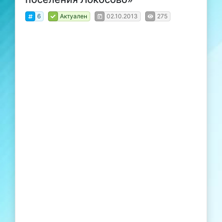
6
Актуален
02.10.2013
275