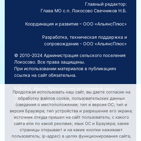
Главный редактор:
Глава МО с.п. Локосово Свечников Н.Б.
Координация и развитие – ООО «АльянсПлюс»
Разработка, техническая поддержка и
сопровождение - ООО «АльянсПлюс»
© 2010-2024 Администрация сельского поселения
Локосово. Все права защищены.
При использовании материалов в публикациях
ссылка на сайт обязательна.
628454, Ханты-Мансийский автономный округ –
Продолжая использовать наш сайт, вы даете согласие на
Югра,
обработку файлов cookie, пользовательских данных
Сургутский район, с. Локосово, ул. Заводская, д. 5
(сведения о местоположении; тип и версия ОС; тип и
версия Браузера; тип устройства и разрешение его экрана;
Тел./факс 8 (3462) 550-548
источник откуда пришел на сайт пользователь; с какого
E-mail:
Lokosovoadm@mail.ru
сайта или по какой рекламе; язык ОС и Браузера; какие
страницы открывает и на какие кнопки нажимает
Порядок обработки персональных данных на сайте
пользователь; ip-адрес) в целях функционирования сайта,