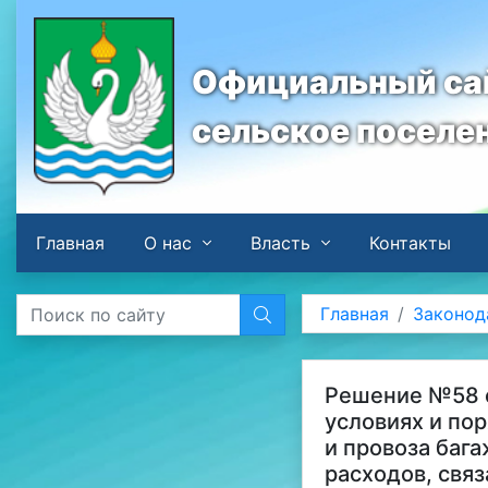
Официальный сай
сельское поселе
Главная
О нас
Власть
Контакты
Главная
Законод
Решение №58 о
условиях и по
и провоза баг
расходов, свя