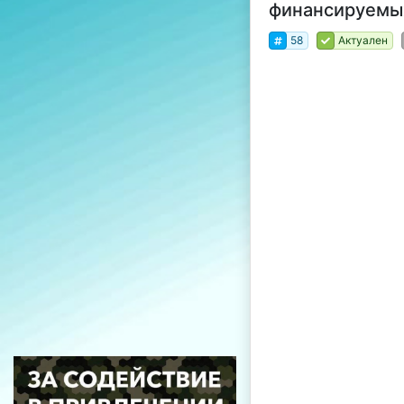
финансируемых
58
Актуален