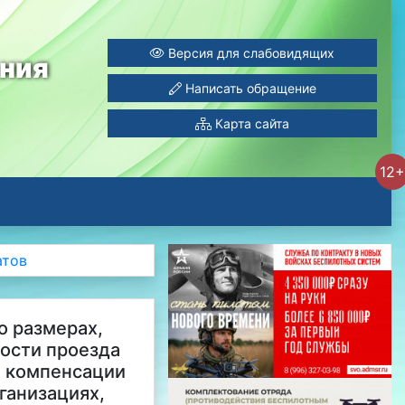
Версия для слабовидящих
ания
Написать обращение
Карта сайта
12+
атов
о размерах,
мости проезда
о, компенсации
ганизациях,