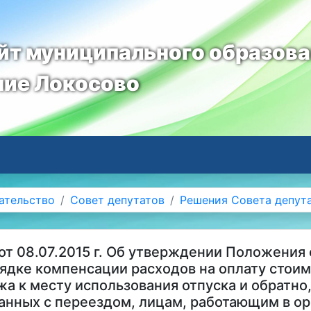
т муниципального образов
ние Локосово
ательство
Совет депутатов
Решения Совета депут
т 08.07.2015 г. Об утверждении Положения 
рядке компенсации расходов на оплату стои
ажа к месту использования отпуска и обратн
занных с переездом, лицам, работающим в ор