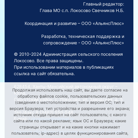
Главный редактор:
Глава МО с.п. Локосово Свечников Н.Б.
Координация и развитие – ООО «АльянсПлюс»
Разработка, техническая поддержка и
сопровождение - ООО «АльянсПлюс»
© 2010-2024 Администрация сельского поселения
Локосово. Все права защищены.
При использовании материалов в публикациях
ссылка на сайт обязательна.
628454, Ханты-Мансийский автономный округ –
Продолжая использовать наш сайт, вы даете согласие на
Югра,
обработку файлов cookie, пользовательских данных
Сургутский район, с. Локосово, ул. Заводская, д. 5
(сведения о местоположении; тип и версия ОС; тип и
версия Браузера; тип устройства и разрешение его экрана;
Тел./факс 8 (3462) 550-548
источник откуда пришел на сайт пользователь; с какого
E-mail:
Lokosovoadm@mail.ru
сайта или по какой рекламе; язык ОС и Браузера; какие
страницы открывает и на какие кнопки нажимает
Порядок обработки персональных данных на сайте
пользователь; ip-адрес) в целях функционирования сайта,