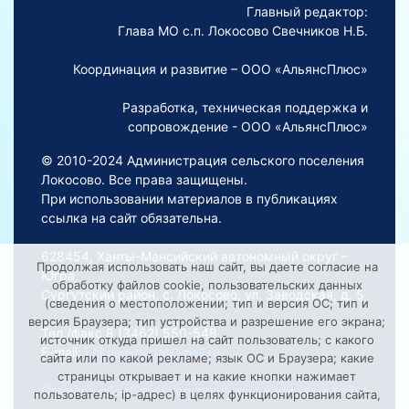
Главный редактор:
Глава МО с.п. Локосово Свечников Н.Б.
Координация и развитие – ООО «АльянсПлюс»
Разработка, техническая поддержка и
сопровождение - ООО «АльянсПлюс»
© 2010-2024 Администрация сельского поселения
Локосово. Все права защищены.
При использовании материалов в публикациях
ссылка на сайт обязательна.
628454, Ханты-Мансийский автономный округ –
Продолжая использовать наш сайт, вы даете согласие на
Югра,
обработку файлов cookie, пользовательских данных
Сургутский район, с. Локосово, ул. Заводская, д. 5
(сведения о местоположении; тип и версия ОС; тип и
версия Браузера; тип устройства и разрешение его экрана;
Тел./факс 8 (3462) 550-548
источник откуда пришел на сайт пользователь; с какого
E-mail:
Lokosovoadm@mail.ru
сайта или по какой рекламе; язык ОС и Браузера; какие
страницы открывает и на какие кнопки нажимает
Порядок обработки персональных данных на сайте
пользователь; ip-адрес) в целях функционирования сайта,