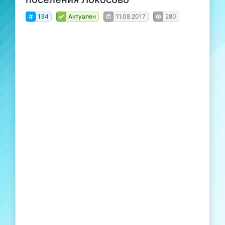
134
Актуален
11.08.2017
280