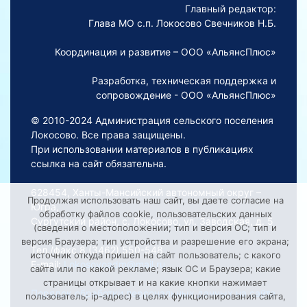
Главный редактор:
Глава МО с.п. Локосово Свечников Н.Б.
Координация и развитие – ООО «АльянсПлюс»
Разработка, техническая поддержка и
сопровождение - ООО «АльянсПлюс»
© 2010-2024 Администрация сельского поселения
Локосово. Все права защищены.
При использовании материалов в публикациях
ссылка на сайт обязательна.
628454, Ханты-Мансийский автономный округ –
Продолжая использовать наш сайт, вы даете согласие на
Югра,
обработку файлов cookie, пользовательских данных
Сургутский район, с. Локосово, ул. Заводская, д. 5
(сведения о местоположении; тип и версия ОС; тип и
версия Браузера; тип устройства и разрешение его экрана;
Тел./факс 8 (3462) 550-548
источник откуда пришел на сайт пользователь; с какого
E-mail:
Lokosovoadm@mail.ru
сайта или по какой рекламе; язык ОС и Браузера; какие
страницы открывает и на какие кнопки нажимает
Порядок обработки персональных данных на сайте
пользователь; ip-адрес) в целях функционирования сайта,