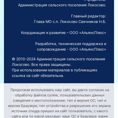
Администрация сельского поселения Локосово.
Главный редактор:
Глава МО с.п. Локосово Свечников Н.Б.
Координация и развитие – ООО «АльянсПлюс»
Разработка, техническая поддержка и
сопровождение - ООО «АльянсПлюс»
© 2010-2024 Администрация сельского поселения
Локосово. Все права защищены.
При использовании материалов в публикациях
ссылка на сайт обязательна.
628454, Ханты-Мансийский автономный округ –
Продолжая использовать наш сайт, вы даете согласие на
Югра,
обработку файлов cookie, пользовательских данных
Сургутский район, с. Локосово, ул. Заводская, д. 5
(сведения о местоположении; тип и версия ОС; тип и
версия Браузера; тип устройства и разрешение его экрана;
Тел./факс 8 (3462) 550-548
источник откуда пришел на сайт пользователь; с какого
E-mail:
Lokosovoadm@mail.ru
сайта или по какой рекламе; язык ОС и Браузера; какие