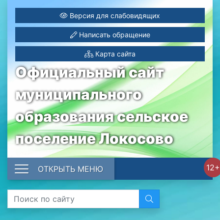
Версия для слабовидящих
Написать обращение
Карта сайта
Официальный сайт
муниципального
образования сельское
поселение Локосово
12+
ОТКРЫТЬ МЕНЮ